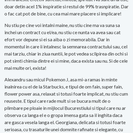
doar detin acel 1% inspiratie si restul de 99% trasnpiratie. Dar
o fac cat pot de bine, cu cea mai mare placere si implicare!
Nu stiu pe cine voi intalni maine, nu stiu cine ma va suna sa
inchei un contract cu el/ea, nu stiu ce nunta va avea sau cat
efort vor depune si ei sa aiba o zi memorabila. Dar in
momentul in care ii intalnesc la semnarea contractului sau, cel
mai tarziu, chiar in ziua nuntii, le pot vedea sclipirea din ochi si
pot simti chimia dintre ei si mine, daca exista sau nu. Si de cele
mai multe ori, exista!
Alexandru sau micul Pokemon J, asa mi-a ramas in minte
inalnirea cu el de la Starbucks, e tipul de om fain, super fain,
flower power asa, relaxat si totusi foarte implicat, nu stiu cum
reuseste. E tipul care rade mult si se bucura mult de o
plimbare pe ploaie in mijlocul Bucurestiului si tipul care nu ar
observa ca langa el e o gropa imensa gata sa il inghita daca
are gasca vesela langa el. Georgiana, delicata si totusi foarte
serioasa, cu trasaturile unei domnite rafinate si elegante, cu