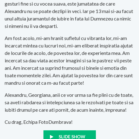
gesturi fine si cu vocea suava, este jumatatea de care
Alexandru nu se poate dezlipi in veci. Iar pe 13 mai si-au facut
unul altuia juramantul de iubire in fata lui Dumnezeu ca nimic
si nimeni nu ii va desparti.
Am fost acolo, mi-am hranit sufletul cu vibranta lor, mi-am
incarcat mintea cu lucruri noi, mi-am eliberat inspiratia ajutat
de locurile de acolo, de povestea lor, de experienta mea. Am
incercat sa dau viata acestor imagini si sa le pastrez vii peste
ani. Am incercat sa suprind frumosul si binele si emotia din
toate momentele zilei. Am ajutat la povestea lor din care sunt
mandru si onorat ca m-au facut parte!
Alexandru, Georgiana, anii ce vor urma sa fie plini cu de toate,
sa aveti rabdarea si intelepciunea sa le rezolvati pe toate si sa
iubiti drumul pe care ati pornit, de acum inainte, impreuna!
Cu drag, Echipa FotoDumbrava!
SLIDE SHOW