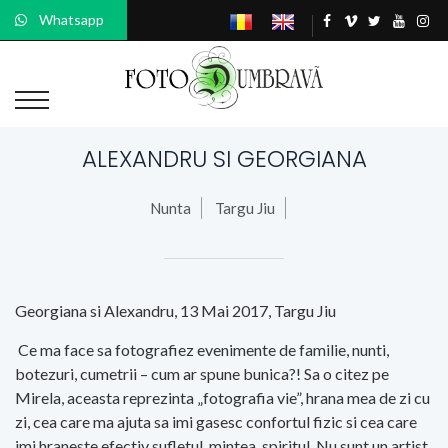
Whatsapp
ALEXANDRU SI GEORGIANA
Nunta
Targu Jiu
Georgiana si Alexandru, 13 Mai 2017, Targu Jiu
Ce ma face sa fotografiez evenimente de familie, nunti,
botezuri, cumetrii – cum ar spune bunica?! Sa o citez pe
Mirela, aceasta reprezinta „fotografia vie”, hrana mea de zi cu
zi, cea care ma ajuta sa imi gasesc confortul fizic si cea care
imi hraneste efectiv sufletul, mintea, spiritul. Nu sunt un artist,