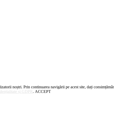
zatorii noștri. Prin continuarea navigării pe acest site, dați consimțămân
idențialitate și GDPR
.
ACCEPT