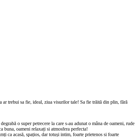
rebui sa fie, ideal, ziua visurilor tale! Sa fie trăită din plin, fără
Mai degrabă o super petrecere la care s-au adunat o mâna de oameni, rude
zica buna, oameni relaxați si atmosfera perfecta!
ți ca acasă, spațios, dar totuși intim, foarte prietenos si foarte