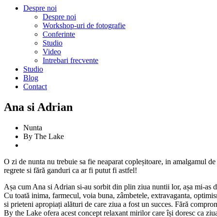
Despre noi
Despre noi
Workshop-uri de fotografie
Conferinte
Studio
Video
Intrebari frecvente
Studio
Blog
Contact
Ana si Adrian
Nunta
By The Lake
O zi de nunta nu trebuie sa fie neaparat copleșitoare, in amalgamul de mo
regrete si fără ganduri ca ar fi putut fi astfel!
Așa cum Ana si Adrian si-au sorbit din plin ziua nuntii lor, așa mi-as d
Cu toată inima, farmecul, voia buna, zâmbetele, extravaganta, optimismu
si prieteni apropiați alături de care ziua a fost un succes. Fără comprom
By the Lake ofera acest concept relaxant mirilor care își doresc ca ziua n