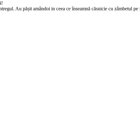
ă!
-ntregul. Au pășit amândoi in ceea ce înseamnă căsnicie cu zâmbetul pe f