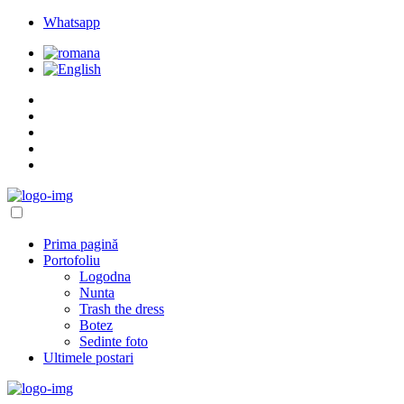
Whatsapp
Prima pagină
Portofoliu
Logodna
Nunta
Trash the dress
Botez
Sedinte foto
Ultimele postari