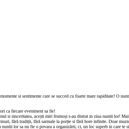
mente si sentimente care se succed cu foarte mare rapiditate! O nunta ar t
ori ca fiecare eveniment sa fie!
l si sinceritatea, acești miri frumoși s-au distrat in ziua nuntii lor! 
isuri, fără tradiții, fără sarmale la porție si fără hore infinite. Doar mu
untii lor sa nu fie o povara a organizării, ci, un loc superb in care te sim