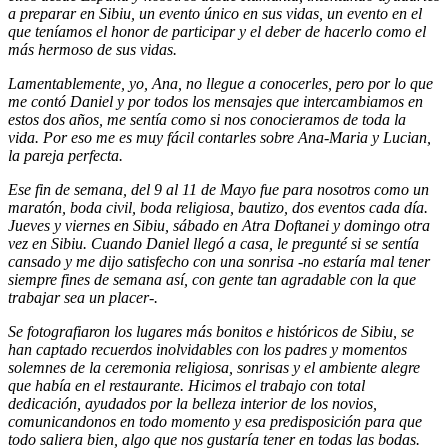
a preparar en Sibiu, un evento único en sus vidas, un evento en el
que teníamos el honor de participar y el deber de hacerlo como el
más hermoso de sus vidas.
Lamentablemente, yo, Ana, no llegue a conocerles, pero por lo que
me contó Daniel y por todos los mensajes que intercambiamos en
estos dos años, me sentía como si nos conocieramos de toda la
vida. Por eso me es muy fácil contarles sobre Ana-Maria y Lucian,
la pareja perfecta.
Ese fin de semana, del 9 al 11 de Mayo fue para nosotros como un
maratón, boda civil, boda religiosa, bautizo, dos eventos cada día.
Jueves y viernes en Sibiu, sábado en Atra Doftanei y domingo otra
vez en Sibiu. Cuando Daniel llegó a casa, le pregunté si se sentía
cansado y me dijo satisfecho con una sonrisa -no estaría mal tener
siempre fines de semana así, con gente tan agradable con la que
trabajar sea un placer-.
Se fotografiaron los lugares más bonitos e históricos de Sibiu, se
han captado recuerdos inolvidables con los padres y momentos
solemnes de la ceremonia religiosa, sonrisas y el ambiente alegre
que había en el restaurante. Hicimos el trabajo con total
dedicación, ayudados por la belleza interior de los novios,
comunicandonos en todo momento y esa predisposición para que
todo saliera bien, algo que nos gustaría tener en todas las bodas.