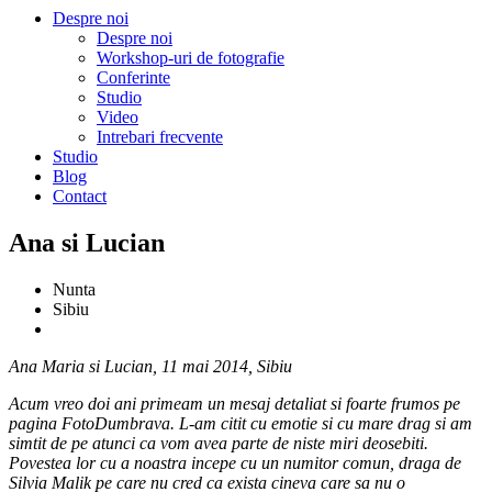
Despre noi
Despre noi
Workshop-uri de fotografie
Conferinte
Studio
Video
Intrebari frecvente
Studio
Blog
Contact
Ana si Lucian
Nunta
Sibiu
Ana Maria si Lucian, 11 mai 2014, Sibiu
Acum vreo doi ani primeam un mesaj detaliat si foarte frumos pe
pagina FotoDumbrava. L-am citit cu emotie si cu mare drag si am
simtit de pe atunci ca vom avea parte de niste miri deosebiti.
Povestea lor cu a noastra incepe cu un numitor comun, draga de
Silvia Malik pe care nu cred ca exista cineva care sa nu o