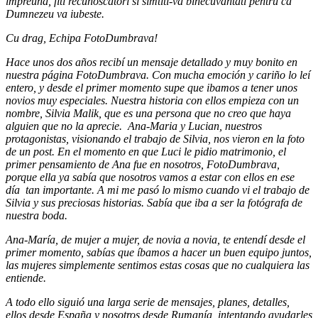
impreuna, fiti recunoscatori si simtiti-va binecuvantati pentru ca
Dumnezeu va iubeste.
Cu drag, Echipa FotoDumbrava!
Hace unos dos años recibí un mensaje detallado y muy bonito en
nuestra página FotoDumbrava. Con mucha emoción y cariño lo leí
entero, y desde el primer momento supe que ibamos a tener unos
novios muy especiales. Nuestra historia con ellos empieza con un
nombre, Silvia Malik, que es una persona que no creo que haya
alguien que no la aprecie. Ana-Maria y Lucian, nuestros
protagonistas, visionando el trabajo de Silvia, nos vieron en la foto
de un post. En el momento en que Luci le pidio matrimonio, el
primer pensamiento de Ana fue en nosotros, FotoDumbrava,
porque ella ya sabía que nosotros vamos a estar con ellos en ese
día tan importante. A mi me pasó lo mismo cuando vi el trabajo de
Silvia y sus preciosas historias. Sabía que iba a ser la fotógrafa de
nuestra boda.
Ana-María, de mujer a mujer, de novia a novia, te entendí desde el
primer momento, sabías que íbamos a hacer un buen equipo juntos,
las mujeres simplemente sentimos estas cosas que no cualquiera las
entiende.
A todo ello siguió una larga serie de mensajes, planes, detalles,
ellos desde España y nosotros desde Rumanía, intentando ayudarles