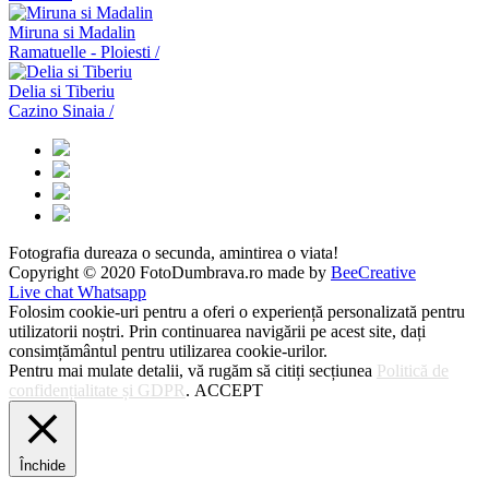
Miruna si Madalin
Ramatuelle - Ploiesti /
Delia si Tiberiu
Cazino Sinaia /
Fotografia dureaza o secunda, amintirea o viata!
Copyright © 2020 FotoDumbrava.ro made by
BeeCreative
Live chat Whatsapp
Folosim cookie-uri pentru a oferi o experiență personalizată pentru
utilizatorii noștri. Prin continuarea navigării pe acest site, dați
consimțământul pentru utilizarea cookie-urilor.
Pentru mai mulate detalii, vă rugăm să citiți secțiunea
Politică de
confidențialitate și GDPR
.
ACCEPT
Închide