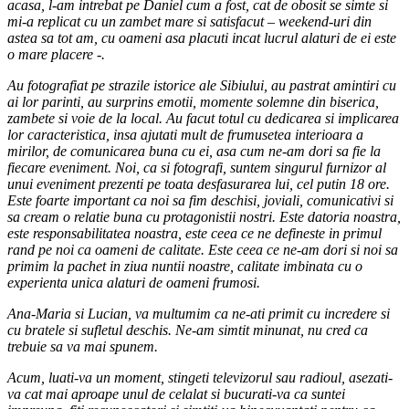
acasa, l-am intrebat pe Daniel cum a fost, cat de obosit se simte si
mi-a replicat cu un zambet mare si satisfacut – weekend-uri din
astea sa tot am, cu oameni asa placuti incat lucrul alaturi de ei este
o mare placere -.
Au fotografiat pe strazile istorice ale Sibiului, au pastrat amintiri cu
ai lor parinti, au surprins emotii, momente solemne din biserica,
zambete si voie de la local. Au facut totul cu dedicarea si implicarea
lor caracteristica, insa ajutati mult de frumusetea interioara a
mirilor, de comunicarea buna cu ei, asa cum ne-am dori sa fie la
fiecare eveniment. Noi, ca si fotografi, suntem singurul furnizor al
unui eveniment prezenti pe toata desfasurarea lui, cel putin 18 ore.
Este foarte important ca noi sa fim deschisi, joviali, comunicativi si
sa cream o relatie buna cu protagonistii nostri. Este datoria noastra,
este responsabilitatea noastra, este ceea ce ne defineste in primul
rand pe noi ca oameni de calitate. Este ceea ce ne-am dori si noi sa
primim la pachet in ziua nuntii noastre, calitate imbinata cu o
experienta unica alaturi de oameni frumosi.
Ana-Maria si Lucian, va multumim ca ne-ati primit cu incredere si
cu bratele si sufletul deschis. Ne-am simtit minunat, nu cred ca
trebuie sa va mai spunem.
Acum, luati-va un moment, stingeti televizorul sau radioul, asezati-
va cat mai aproape unul de celalat si bucurati-va ca suntei