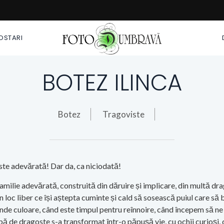
POSTARI
BOTEZ ILINCA
Botez
Tragoviste
te adevărată! Dar da, ca niciodată!
familie adevărată, construită din dăruire și implicare, din multă dr
n loc liber ce își aștepta cuminte și cald să sosească puiul care să
inde culoare, când este timpul pentru reînnoire, când începem să n
ă de dragoste s-a transformat într-o păpușă vie, cu ochii curioși, 