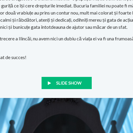
 guriță ce își cere drepturile imediat. Bucuria familiei nu poate fi 
or două vrabiuțe au prins un contur nou, mult mai colorat și foarte b
e calmi și răbdători, atenți și dedicați, odihniți mereu și gata de acți
, bunici și bunicuțe gata întotdeauna de ajutor sau măcar de un sfat.
cere a Ilincăi, nu avem nici un dubiu că viața ei va fi una frumoa
nat de succes!
SLIDE SHOW