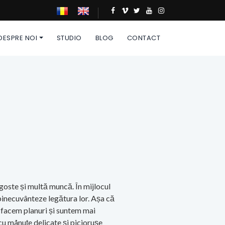
DESPRE NOI
STUDIO
BLOG
CONTACT
agoste și multă muncă. În mijlocul
 binecuvânteze legătura lor. Așa că
e facem planuri și suntem mai
cu månuțe delicate și piciorușe