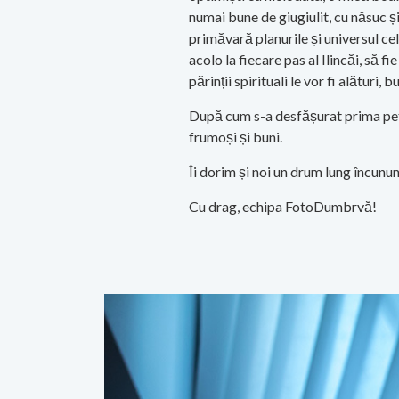
numai bune de giugiulit, cu năsuc și
primăvară planurile și universul cel
acolo la fiecare pas al Ilincăi, să fi
părinții spirituali le vor fi alături
După cum s-a desfășurat prima petre
frumoși și buni.
Îi dorim și noi un drum lung încunu
Cu drag, echipa FotoDumbrvă!