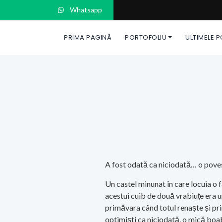
Whatsapp
PRIMA PAGINĂ
PORTOFOLIU
ULTIMELE 
A fost odată ca niciodată… o poves
Un castel minunat în care locuia o 
acestui cuib de două vrabiuțe era u
primăvara când totul renaște și pr
optimiști ca niciodată, o mică boab