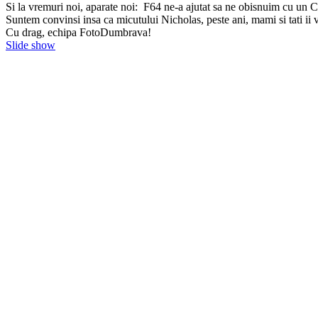
Si la vremuri noi, aparate noi: F64 ne-a ajutat sa ne obisnuim cu un C
Suntem convinsi insa ca micutului Nicholas, peste ani, mami si tati ii v
Cu drag, echipa FotoDumbrava!
Slide show