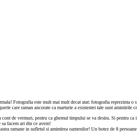
rmala! Fotografia este mult mai mult decat atat: fotografia reprezinta o 
Singurele care raman ancorate ca marturie a existentei tale sunt amintirile 
n cont de vremuri, pentru ca ghemul timpului se va desira. Si pentru ca 
e sa facem ari din ce avem!
a noastra ramane in sufletul si amintirea oamenilor! Un botez de 8 persoane