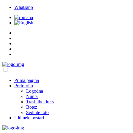
Whatsapp
Prima pagină
Portofoliu
Logodna
Nunta
Trash the dress
Botez
Sedinte foto
Ultimele postari