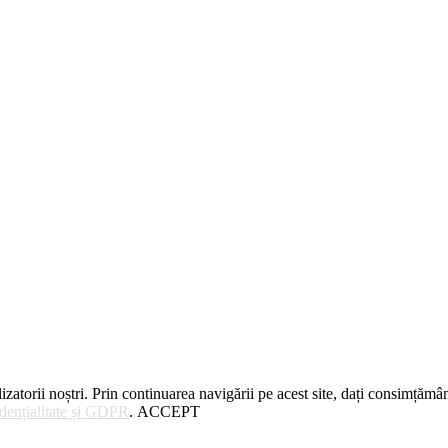
zatorii noștri. Prin continuarea navigării pe acest site, dați consimțămân
idențialitate și GDPR
.
ACCEPT