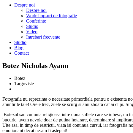
Despre noi
Despre noi
Workshop-uri de fotografie
Conferinte
Studio
Video
Intrebari frecvente
Studio
Blog
Contact
Botez Nicholas Ayann
Botez
Targoviste
Fotografia nu reprezinta o necesitate primordiala pentru o existenta no
amintirile tale! Orele trec, zilele se scurg si anii zboara cat ai clipi. 
Botezul sau cununia religioasa intre doua suflete care se iubesc, nu ti
bucurie, avem nevoie doar de putina hotarare, determinare si implicar
Uite asa, in timp de restrictii, viata isi continua cursul, iar fotografi
emotionant decat ne-am fi asteptat!