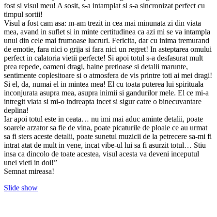
fost si visul meu! A sosit, s-a intamplat si s-a sincronizat perfect cu
timpul sortii!
Visul a fost cam asa: m-am trezit in cea mai minunata zi din viata
mea, avand in suflet si in minte certitudinea ca azi mi se va intampla
unul din cele mai frumoase lucruri. Fericita, dar cu inima tremurand
de emotie, fara nici o grija si fara nici un regret! In asteptarea omului
perfect in calatoria vietii perfecte! Si apoi totul s-a desfasurat mult
prea repede, oameni dragi, haine pretioase si detalii marunte,
sentimente coplesitoare si o atmosfera de vis printre toti ai mei dragi!
Si el, da, numai el in mintea mea! El cu toata puterea lui spirituala
inconjurata asupra mea, asupra inimii si gandurilor mele. El ce mi-a
intregit viata si mi-o indreapta incet si sigur catre o binecuvantare
deplina!
Iar apoi totul este in ceata… nu imi mai aduc aminte detalii, poate
soarele arzator sa fie de vina, poate picaturile de ploaie ce au urmat
sa fi sters aceste detalii, poate sunetul muzicii de la petrecere sa-mi fi
intrat atat de mult in vene, incat vibe-ul lui sa fi asurzit totul… Stiu
insa ca dincolo de toate acestea, visul acesta va deveni inceputul
unei vieti in doi!”
Semnat mireasa!
Slide show