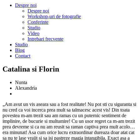
Despre noi
Despre noi
Workshop-uri de fotografie
Conferinte
Studio
Video
Intrebari frecvente
Studio
Blog
Contact
Catalina si Florin
Nunta
Alexandria
„Am avut un vis aseara sau a fost realitate! Nu pot sti cu siguranta si
nu cred ca voi incerca prea mult sa talmacesc acest vis! Din toata
povestea m-am trezit sau am ramas cu un puternic sentiment de
implinire, de bucurie si multumire! Cu un usor regret ca m-am trezit
prea devreme si ca nu am reusit sa raman captiva prea mult acolo…
era minunat! Asa cum orice lucru extraordinar dureaza doar atat cat
sa nu te lase vrajit si sa isi pastreze magia intangibila. Exact asa a