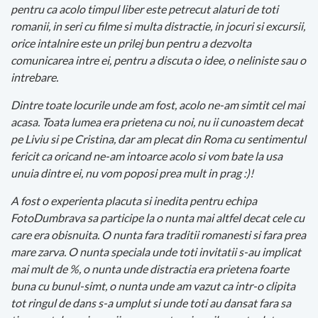
pentru ca acolo timpul liber este petrecut alaturi de toti
romanii, in seri cu filme si multa distractie, in jocuri si excursii,
orice intalnire este un prilej bun pentru a dezvolta
comunicarea intre ei, pentru a discuta o idee, o neliniste sau o
intrebare.
Dintre toate locurile unde am fost, acolo ne-am simtit cel mai
acasa. Toata lumea era prietena cu noi, nu ii cunoastem decat
pe Liviu si pe Cristina, dar am plecat din Roma cu sentimentul
fericit ca oricand ne-am intoarce acolo si vom bate la usa
unuia dintre ei, nu vom poposi prea mult in prag :)!
A fost o experienta placuta si inedita pentru echipa
FotoDumbrava sa participe la o nunta mai altfel decat cele cu
care era obisnuita. O nunta fara traditii romanesti si fara prea
mare zarva. O nunta speciala unde toti invitatii s-au implicat
mai mult de %, o nunta unde distractia era prietena foarte
buna cu bunul-simt, o nunta unde am vazut ca intr-o clipita
tot ringul de dans s-a umplut si unde toti au dansat fara sa