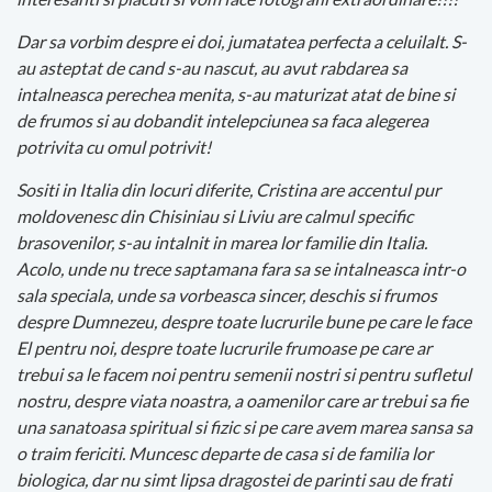
Dar sa vorbim despre ei doi, jumatatea perfecta a celuilalt. S-
au asteptat de cand s-au nascut, au avut rabdarea sa
intalneasca perechea menita, s-au maturizat atat de bine si
de frumos si au dobandit intelepciunea sa faca alegerea
potrivita cu omul potrivit!
Sositi in Italia din locuri diferite, Cristina are accentul pur
moldovenesc din Chisiniau si Liviu are calmul specific
brasovenilor, s-au intalnit in marea lor familie din Italia.
Acolo, unde nu trece saptamana fara sa se intalneasca intr-o
sala speciala, unde sa vorbeasca sincer, deschis si frumos
despre Dumnezeu, despre toate lucrurile bune pe care le face
El pentru noi, despre toate lucrurile frumoase pe care ar
trebui sa le facem noi pentru semenii nostri si pentru sufletul
nostru, despre viata noastra, a oamenilor care ar trebui sa fie
una sanatoasa spiritual si fizic si pe care avem marea sansa sa
o traim fericiti. Muncesc departe de casa si de familia lor
biologica, dar nu simt lipsa dragostei de parinti sau de frati