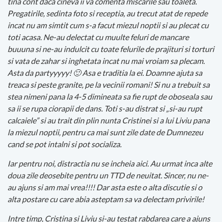
tina cont daca cineva ii va comenta miscarile sau toaleta.
Pregatirile, sedinta foto si receptia, au trecut atat de repede
incat nu am simtit cum s-a facut miezul noptii si au plecat cu
toti acasa. Ne-au delectat cu muulte feluri de mancare
buuuna si ne-au indulcit cu toate felurile de prajituri si torturi
si vata de zahar si inghetata incat nu mai vroiam sa plecam.
Asta da partyyyyy! 🙂 Asa e traditia la ei. Doamne ajuta sa
treaca si peste granite, pe la vecinii romani! Si nu a trebuit sa
stea nimeni pana la 4-5 dimineata sa fie rupt de oboseala sau
sa ii se rupa ciorapii de dans. Toti s-au distrat si „si-au rupt
calcaiele” si au trait din plin nunta Cristinei si a lui Liviu pana
la miezul noptii, pentru ca mai sunt zile date de Dumnezeu
cand se pot intalni si pot socializa.
Iar pentru noi, distractia nu se incheia aici. Au urmat inca alte
doua zile deosebite pentru un TTD de neuitat. Sincer, nu ne-
au ajuns si am mai vrea!!!! Dar asta este o alta discutie si o
alta postare cu care abia asteptam sa va delectam privirile!
Intre timp, Cristina si Liviu si-au testat rabdarea care a ajuns