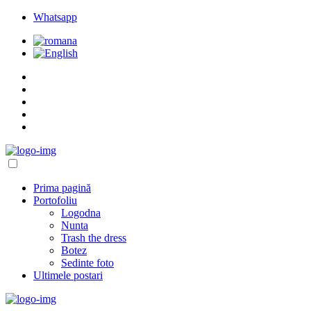
Whatsapp
Prima pagină
Portofoliu
Logodna
Nunta
Trash the dress
Botez
Sedinte foto
Ultimele postari