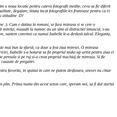
o noua locatie pentru cateva fotografii inedite, ceva sa fie diferit
alitate, degajare, tinuta incat fotografiile ies frumoase pentru ca ei
u atitudine :D!
bine :). Cum e datina la romani, se fura mireasa si se cere o
 mirelui, muuulti la numar, au un simt al distractiei innascut, s-au
e, suntem convinsi ca numai Isabelle le-a deslusit talcul. Eleganta,
 mai bun la sfarsit, ca doar a fost ziua miresei. O mireasa
viri, Isabelle s-a hotarat sa fie propriul make-up artist pentru ziua ei
 pensula si pe ruj si-a creat propriul machiaj de mireasa. Si fie
 cauzate de pregatiri.
stra favorita, in spatiul in care ne putem desfasura, uneori nu chiar
in plin. Prima nunta din acest sezon care, speram noi, sa fi dat startul