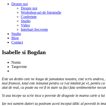
Despre noi
Despre noi
Workshop-uri de fotografie
Conferinte
Studio
Video
Intrebari frecvente
Studio
Blog
Contact
Isabelle si Bogdan
Nunta
Targoviste
Este un destin care ne leaga de jumatatea noastra, este scris undeva, 
mai frumosi, totul este minunat pentru ca l-ai intalnit pe el, pentru ca
atat de real, ca poate nu vei fi in stare sa faci fata sentimentelor nec
Si asa incepe sa scrie inca o poveste de dragoste in marea carte a lu
Iar noi suntem datori sa pastram acest inceput idilic al povestii in i