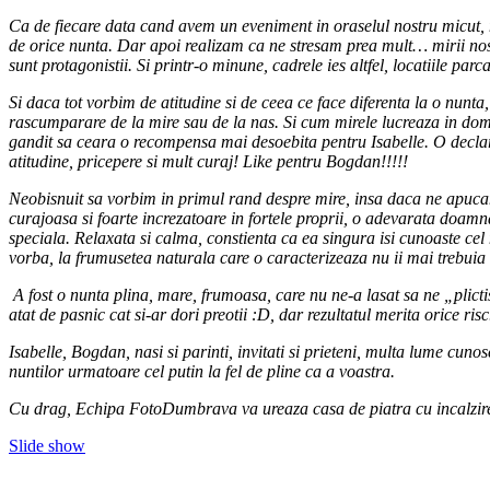
Ca de fiecare data cand avem un eveniment in oraselul nostru micut, ne
de orice nunta. Dar apoi realizam ca ne stresam prea mult… mirii nostri 
sunt protagonistii. Si printr-o minune, cadrele ies altfel, locatiile pa
Si daca tot vorbim de atitudine si de ceea ce face diferenta la o nunta,
rascumparare de la mire sau de la nas. Si cum mirele lucreaza in domen
gandit sa ceara o recompensa mai desoebita pentru Isabelle. O declarat
atitudine, pricepere si mult curaj! Like pentru Bogdan!!!!!
Neobisnuit sa vorbim in primul rand despre mire, insa daca ne apucam
curajoasa si foarte increzatoare in fortele proprii, o adevarata doamna
speciala. Relaxata si calma, constienta ca ea singura isi cunoaste cel
vorba, la frumusetea naturala care o caracterizeaza nu ii mai trebuia
A fost o nunta plina, mare, frumoasa, care nu ne-a lasat sa ne „plicti
atat de pasnic cat si-ar dori preotii :D, dar rezultatul merita orice risc
Isabelle, Bogdan, nasi si parinti, invitati si prieteni, multa lume cuno
nuntilor urmatoare cel putin la fel de pline ca a voastra.
Cu drag, Echipa FotoDumbrava va ureaza casa de piatra cu incalzire
Slide show