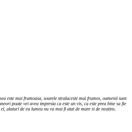
 lumea este mai frumoasa, soarele straluceste mai frumos, oamenii sunt
uneori poate vei avea impresia ca este un vis, ca este prea bine sa fie
 el, alaturi de ea lumea nu va mai fi atat de mare si de neatins.