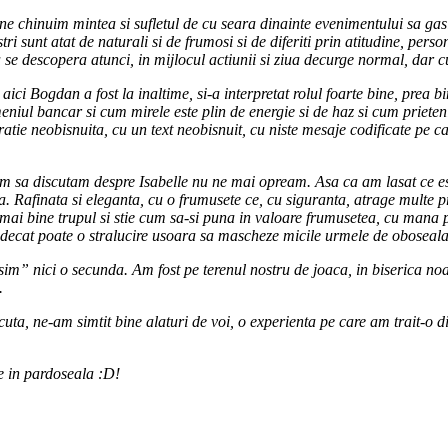
 chinuim mintea si sufletul de cu seara dinainte evenimentului sa gasim 
sunt atat de naturali si de frumosi si de diferiti prin atitudine, person
rca se descopera atunci, in mijlocul actiunii si ziua decurge normal, dar c
 aici Bogdan a fost la inaltime, si-a interpretat rolul foarte bine, prea 
iul bancar si cum mirele este plin de energie si de haz si cum prietenii
ie neobisnuita, cu un text neobisnuit, cu niste mesaje codificate pe car
 sa discutam despre Isabelle nu ne mai opream. Asa ca am lasat ce este
. Rafinata si eleganta, cu o frumusete ce, cu siguranta, atrage multe pri
 mai bine trupul si stie cum sa-si puna in valoare frumusetea, cu mana pe
 decat poate o stralucire usoara sa mascheze micile urmele de oboseala
sim” nici o secunda. Am fost pe terenul nostru de joaca, in biserica noa
.
scuta, ne-am simtit bine alaturi de voi, o experienta pe care am trait-o d
 in pardoseala :D!