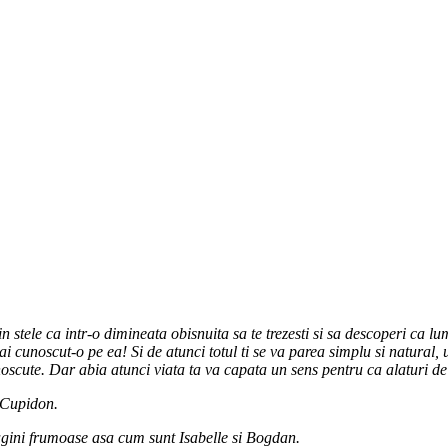
in stele ca intr-o dimineata obisnuita sa te trezesti si sa descoperi ca
 ai cunoscut-o pe ea! Si de atunci totul ti se va parea simplu si natural, 
unoscute. Dar abia atunci viata ta va capata un sens pentru ca alaturi de
i Cupidon.
magini frumoase asa cum sunt Isabelle si Bogdan.