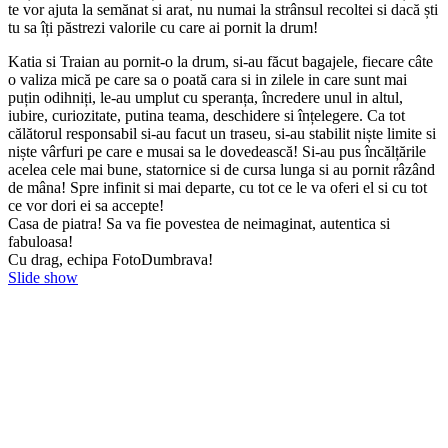
te vor ajuta la semănat si arat, nu numai la strânsul recoltei si dacă ști
tu sa îți păstrezi valorile cu care ai pornit la drum!
Katia si Traian au pornit-o la drum, si-au făcut bagajele, fiecare câte
o valiza mică pe care sa o poată cara si in zilele in care sunt mai
puțin odihniți, le-au umplut cu speranța, încredere unul in altul,
iubire, curiozitate, putina teama, deschidere si înțelegere. Ca tot
călătorul responsabil si-au facut un traseu, si-au stabilit niște limite si
niște vârfuri pe care e musai sa le dovedească! Si-au pus încălțările
acelea cele mai bune, statornice si de cursa lunga si au pornit râzând
de mâna! Spre infinit si mai departe, cu tot ce le va oferi el si cu tot
ce vor dori ei sa accepte!
Casa de piatra! Sa va fie povestea de neimaginat, autentica si
fabuloasa!
Cu drag, echipa FotoDumbrava!
Slide show