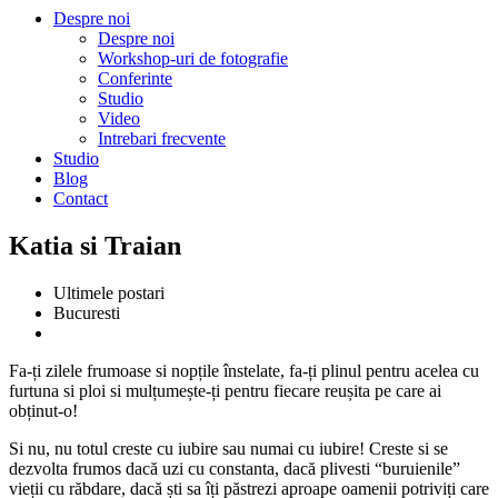
Despre noi
Despre noi
Workshop-uri de fotografie
Conferinte
Studio
Video
Intrebari frecvente
Studio
Blog
Contact
Katia si Traian
Ultimele postari
Bucuresti
Fa-ți zilele frumoase si nopțile înstelate, fa-ți plinul pentru acelea cu
furtuna si ploi si mulțumește-ți pentru fiecare reușita pe care ai
obținut-o!
Si nu, nu totul creste cu iubire sau numai cu iubire! Creste si se
dezvolta frumos dacă uzi cu constanta, dacă plivesti “buruienile”
vieții cu răbdare, dacă ști sa îți păstrezi aproape oamenii potriviți care