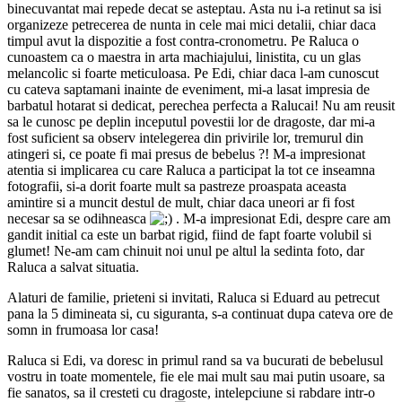
binecuvantat mai repede decat se asteptau. Asta nu i-a retinut sa isi
organizeze petrecerea de nunta in cele mai mici detalii, chiar daca
timpul avut la dispozitie a fost contra-cronometru. Pe Raluca o
cunoastem ca o maestra in arta machiajului, linistita, cu un glas
melancolic si foarte meticuloasa. Pe Edi, chiar daca l-am cunoscut
cu cateva saptamani inainte de eveniment, mi-a lasat impresia de
barbatul hotarat si dedicat, perechea perfecta a Ralucai! Nu am reusit
sa le cunosc pe deplin inceputul povestii lor de dragoste, dar mi-a
fost suficient sa observ intelegerea din privirile lor, tremurul din
atingeri si, ce poate fi mai presus de bebelus ?! M-a impresionat
atentia si implicarea cu care Raluca a participat la tot ce inseamna
fotografii, si-a dorit foarte mult sa pastreze proaspata aceasta
amintire si a muncit destul de mult, chiar daca uneori ar fi fost
necesar sa se odihneasca
. M-a impresionat Edi, despre care am
gandit initial ca este un barbat rigid, fiind de fapt foarte volubil si
glumet! Ne-am cam chinuit noi unul pe altul la sedinta foto, dar
Raluca a salvat situatia.
Alaturi de familie, prieteni si invitati, Raluca si Eduard au petrecut
pana la 5 dimineata si, cu siguranta, s-a continuat dupa cateva ore de
somn in frumoasa lor casa!
Raluca si Edi, va doresc in primul rand sa va bucurati de bebelusul
vostru in toate momentele, fie ele mai mult sau mai putin usoare, sa
fie sanatos, sa il cresteti cu dragoste, intelepciune si rabdare intr-o