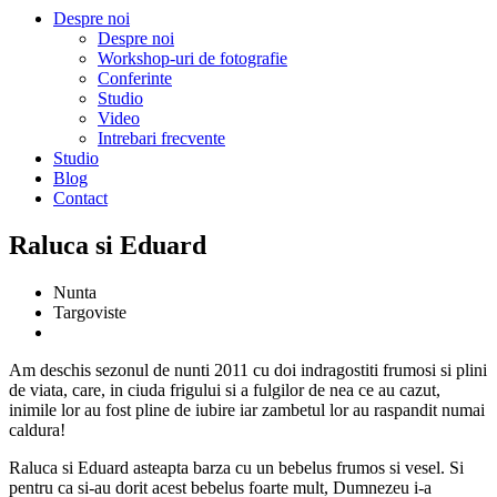
Despre noi
Despre noi
Workshop-uri de fotografie
Conferinte
Studio
Video
Intrebari frecvente
Studio
Blog
Contact
Raluca si Eduard
Nunta
Targoviste
Am deschis sezonul de nunti 2011 cu doi indragostiti frumosi si plini
de viata, care, in ciuda frigului si a fulgilor de nea ce au cazut,
inimile lor au fost pline de iubire iar zambetul lor au raspandit numai
caldura!
Raluca si Eduard asteapta barza cu un bebelus frumos si vesel. Si
pentru ca si-au dorit acest bebelus foarte mult, Dumnezeu i-a