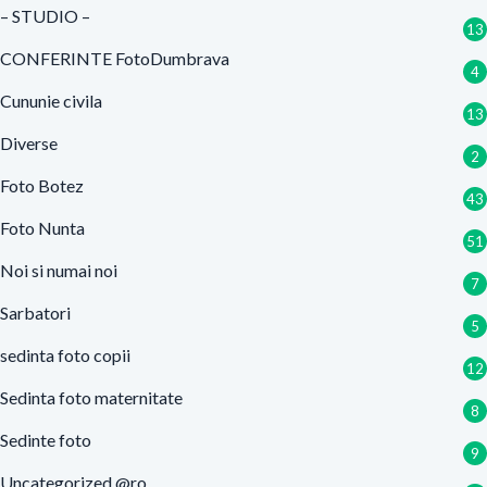
articole
– STUDIO –
13
CONFERINTE FotoDumbrava
4
Cununie civila
13
Diverse
2
Foto Botez
43
Foto Nunta
51
Noi si numai noi
7
Sarbatori
5
sedinta foto copii
12
Sedinta foto maternitate
8
Sedinte foto
9
Uncategorized @ro