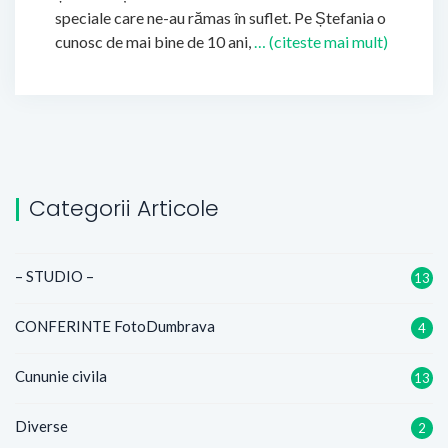
speciale care ne-au rămas în suflet. Pe Ștefania o
cunosc de mai bine de 10 ani,
… (citeste mai mult)
Categorii Articole
– STUDIO –
13
CONFERINTE FotoDumbrava
4
Cununie civila
13
Diverse
2