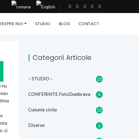
DESPRE NOI
STUDIO
BLOG
CONTACT
Categorii Articole
– STUDIO –
13
e nu
beau
CONFERINTE FotoDumbrava
4
ltima
a
Cununie civila
13
le
inta
Diverse
2
c si