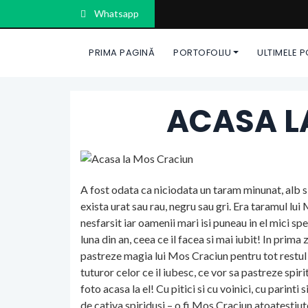
Whatsapp
PRIMA PAGINĂ
PORTOFOLIU
ULTIMELE 
ACASA L
A fost odata ca niciodata un taram minunat, alb si
exista urat sau rau, negru sau gri. Era taramul lui
nesfarsit iar oamenii mari isi puneau in el mici s
luna din an, ceea ce il facea si mai iubit! In prima
pastreze magia lui Mos Craciun pentru tot restul
tuturor celor ce il iubesc, ce vor sa pastreze spiri
foto acasa la el! Cu pitici si cu voinici, cu parinti
de cativa spiridusi – o fi Mos Craciun atoatestiuto