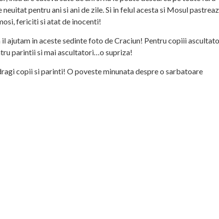
euitat pentru ani si ani de zile. Si in felul acesta si Mosul pastreaz
si, fericiti si atat de inocenti!
 il ajutam in aceste sedinte foto de Craciun! Pentru copiii ascultato
tru parintii si mai ascultatori…o supriza!
, dragi copii si parinti! O poveste minunata despre o sarbatoare