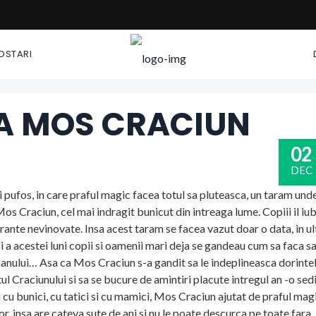
POSTARI
A MOS CRACIUN
02
DEC
 pufos, in care praful magic facea totul sa pluteasca, un taram und
 Mos Craciun, cel mai indragit bunicut din intreaga lume. Copiii il iu
perante nevinovate. Insa acest taram se facea vazut doar o data, in u
 zi a acestei luni copii si oamenii mari deja se gandeau cum sa faca s
 anului… Asa ca Mos Craciun s-a gandit sa le indeplineasca dorinte
tul Craciunului si sa se bucure de amintiri placute intregul an -o sed
 si cu bunici, cu tatici si cu mamici, Mos Craciun ajutat de praful magi
r, insa are cateva sute de ani si nu le poate descurca pe toate fara