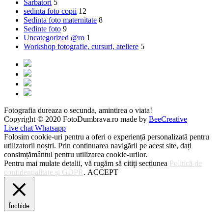
Sarbatori
5
sedinta foto copii
12
Sedinta foto maternitate
8
Sedinte foto
9
Uncategorized @ro
1
Workshop fotografie, cursuri, ateliere
5
Fotografia dureaza o secunda, amintirea o viata!
Copyright © 2020 FotoDumbrava.ro made by
BeeCreative
Live chat Whatsapp
Folosim cookie-uri pentru a oferi o experiență personalizată pentru
utilizatorii noștri. Prin continuarea navigării pe acest site, dați
consimțământul pentru utilizarea cookie-urilor.
Pentru mai mulate detalii, vă rugăm să citiți secțiunea
Politică de
confidențialitate și GDPR
.
ACCEPT
Închide