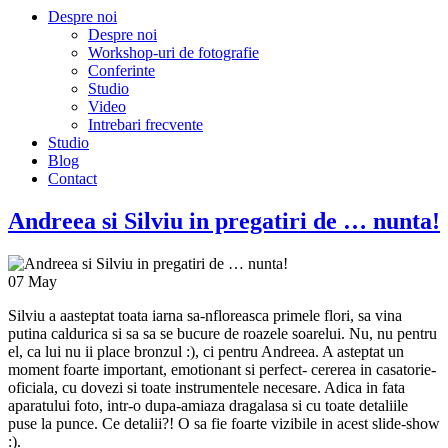
Despre noi
Despre noi
Workshop-uri de fotografie
Conferinte
Studio
Video
Intrebari frecvente
Studio
Blog
Contact
Andreea si Silviu in pregatiri de … nunta!
07
May
Silviu a aasteptat toata iarna sa-nfloreasca primele flori, sa vina
putina caldurica si sa sa se bucure de roazele soarelui. Nu, nu pentru
el, ca lui nu ii place bronzul :), ci pentru Andreea. A asteptat un
moment foarte important, emotionant si perfect- cererea in casatorie-
oficiala, cu dovezi si toate instrumentele necesare. Adica in fata
aparatului foto, intr-o dupa-amiaza dragalasa si cu toate detaliile
puse la punce. Ce detalii?! O sa fie foarte vizibile in acest slide-show
:).