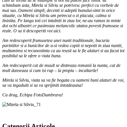
cum ar trebui sa se intample si noi nu putem face nimic sa
schimbam asta, Mirela si Silviu se potrivesc perfect cu vorbele de
mai sus. Oameni simpli, decenti si adeptii bunului-simt in orice
situatie, cu Mirela si Silviu am petrecut o zi placuta, calma si
linistita. Pe langa toti cei intalniti in ziua lor, ne-au ramas in minte
doi ochi albastri ce pastreaza melancolic atatea povesti frumoase si
reale. O sa ii descoperiti voi aici.
Am redescoperit frumusetea unei nunti traditionale, bucuria
parintilor si a bunicilor de a-si vedea copiii si nepotii in ziua nuntii,
multumirea si recunostinta ca au reusit sa le fie alaturi si au facut tot
posibilul sa le ofere o viata buna.
Am redecsoperit cat de muult se distreaza romanii la nunta, cat de
mult danseaza si cum isi rup – la propiu – incaltarile!
Mirela si Silviu, viata sa va fie bogata cu oameni buni alaturi de voi,
sa va ingaduiti si sa va sprijiniti intotdeauna!
Cu drag, Echipa FotoDumbrava!
Categorii Articole