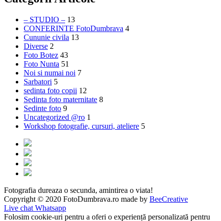
– STUDIO –
13
CONFERINTE FotoDumbrava
4
Cununie civila
13
Diverse
2
Foto Botez
43
Foto Nunta
51
Noi si numai noi
7
Sarbatori
5
sedinta foto copii
12
Sedinta foto maternitate
8
Sedinte foto
9
Uncategorized @ro
1
Workshop fotografie, cursuri, ateliere
5
Fotografia dureaza o secunda, amintirea o viata!
Copyright © 2020 FotoDumbrava.ro made by
BeeCreative
Live chat Whatsapp
Folosim cookie-uri pentru a oferi o experiență personalizată pentru