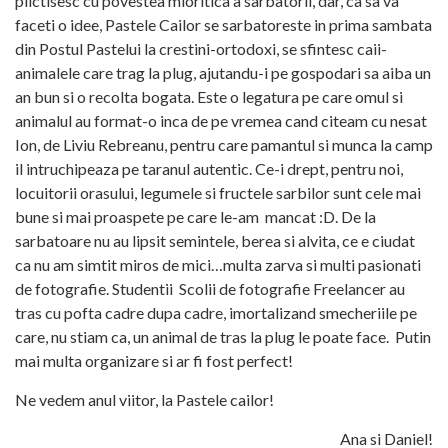
plictisesc cu povestea mioritica a sarbatorii, dar, ca sa va
faceti o idee, Pastele Cailor se sarbatoreste in prima sambata
din Postul Pastelui la crestini-ortodoxi, se sfintesc caii-
animalele care trag la plug, ajutandu-i pe gospodari sa aiba un
an bun si o recolta bogata. Este o legatura pe care omul si
animalul au format-o inca de pe vremea cand citeam cu nesat
Ion, de Liviu Rebreanu, pentru care pamantul si munca la camp
il intruchipeaza pe taranul autentic. Ce-i drept, pentru noi,
locuitorii orasului, legumele si fructele sarbilor sunt cele mai
bune si mai proaspete pe care le-am mancat :D. De la
sarbatoare nu au lipsit semintele, berea si alvita, ce e ciudat
ca nu am simtit miros de mici…multa zarva si multi pasionati
de fotografie. Studentii Scolii de fotografie Freelancer au
tras cu pofta cadre dupa cadre, imortalizand smecheriile pe
care, nu stiam ca, un animal de tras la plug le poate face. Putin
mai multa organizare si ar fi fost perfect!
Ne vedem anul viitor, la Pastele cailor!
Ana si Daniel!