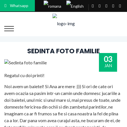
Whatsapp
SEDINTA FOTO FAMILIE
03
JAN
Regatul cu doi printi!
Noi avem un baietel! Si Ana are mere :))) Si ori de cate ori
avem ocazia sa pasim intr-un camin unde domnesc jucariile a
doi baietei, unul mic si unul mare si, mai presus de toate, unde
domneste fericirea din ochii si din zambetul parintilor, ne
imaginam ca ar fi frumos sa fie si casa noastra la fel de plina
ca a lor. Dar pana vom avea curajul asta, ne bucuram de ei, de