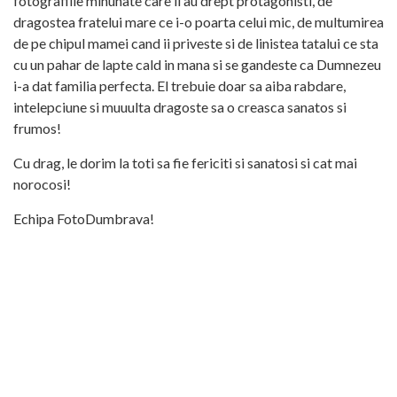
fotografiile minunate care ii au drept protagonisti, de
dragostea fratelui mare ce i-o poarta celui mic, de multumirea
de pe chipul mamei cand ii priveste si de linistea tatalui ce sta
cu un pahar de lapte cald in mana si se gandeste ca Dumnezeu
i-a dat familia perfecta. El trebuie doar sa aiba rabdare,
intelepciune si muuulta dragoste sa o creasca sanatos si
frumos!
Cu drag, le dorim la toti sa fie fericiti si sanatosi si cat mai
norocosi!
Echipa FotoDumbrava!