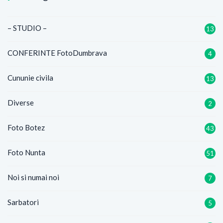
– STUDIO –
13
CONFERINTE FotoDumbrava
4
Cununie civila
13
Diverse
2
Foto Botez
43
Foto Nunta
51
Noi si numai noi
7
Sarbatori
5