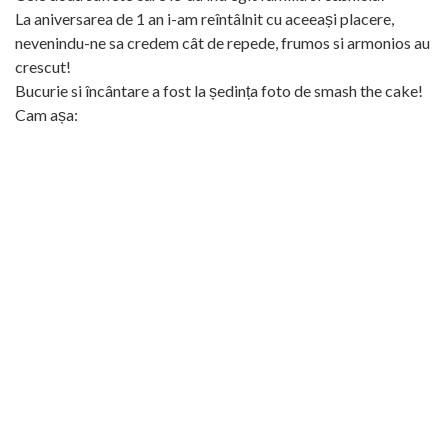
La aniversarea de 1 an i-am reîntâlnit cu aceeași placere,
nevenindu-ne sa credem cât de repede, frumos si armonios au
crescut!
Bucurie si încântare a fost la ședința foto de smash the cake!
Cam așa: