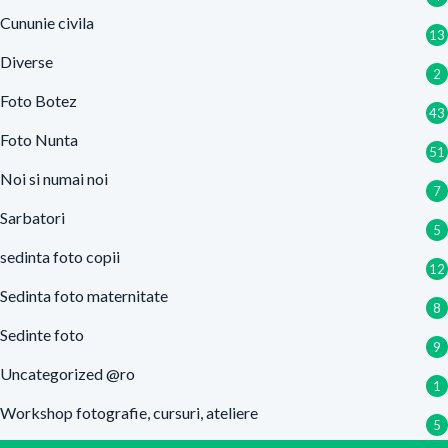
Cununie civila
13
Diverse
2
Foto Botez
43
Foto Nunta
51
Noi si numai noi
7
Sarbatori
5
sedinta foto copii
12
Sedinta foto maternitate
8
Sedinte foto
9
Uncategorized @ro
1
Workshop fotografie, cursuri, ateliere
5