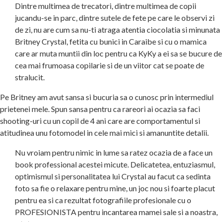
Dintre multimea de trecatori, dintre multimea de copii
jucandu-se in parc, dintre sutele de fete pe care le observi zi
de zi, nu are cum sa nu-ti atraga atentia ciocolatia si minunata
Britney Crystal, fetita cu bunici in Caraibe si cu o mamica
care ar muta muntii din loc pentru ca KyKy a ei sa se bucure de
cea mai frumoasa copilarie si de un viitor cat se poate de
stralucit.
Pe Britney am avut sansa si bucuria sa o cunosc prin intermediul
prietenei mele. Spun sansa pentru ca rareori ai ocazia sa faci
shooting-uri cu un copil de 4 ani care are comportamentul si
atitudinea unu fotomodel in cele mai mici si amanuntite detalii.
Nu vroiam pentru nimic in lume sa ratez ocazia de a face un
book professional acestei micute. Delicatetea, entuziasmul,
optimismul si personalitatea lui Crystal au facut ca sedinta
foto sa fie o relaxare pentru mine, un joc nou si foarte placut
pentru ea si ca rezultat fotografiile profesionale cu o
PROFESIONISTA pentru incantarea mamei sale si a noastra,