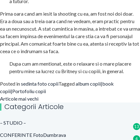
a tuturor.
Prima oara cand am iesit la shooting cu ea, am fost noi doi doar.
Era a doua sau a treia oara cand ne vedeam, eram practic pentru
ea un necunoscut. A stat cumintica in masina, a intrebat ce va urma
sa facem impinsa de evenimentul la care stia ca va fi personajul
principal. Am comunicat foarte bine cu ea, atenta si receptiv la tot
ceea ce o indrumam sa faca.
Dupa cum am mentionat, este o relaxare si o mare placere
pentru mine sa lucrez cu Britney si cu copiii, in general.
Posted in
sedinta foto copii
Tagged
album copii|book
copii|Portofoliu copii
Navigare
Articole mai vechi
Categorii Articole
în
articole
– STUDIO –
13
CONFERINTE FotoDumbrava
4