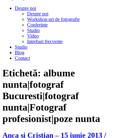
Despre noi
Despre noi
Workshop-uri de fotografie
Conferinte
Studio
Video
Intrebari frecvente
Studio
Blog
Contact
Etichetă:
albume
nunta|fotograf
Bucuresti|fotograf
nunta|Fotograf
profesionist|poze nunta
Anca si Cristian – 15 iunie 2013 /