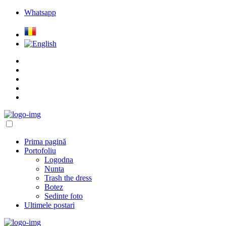
Whatsapp
Prima pagină
Portofoliu
Logodna
Nunta
Trash the dress
Botez
Sedinte foto
Ultimele postari