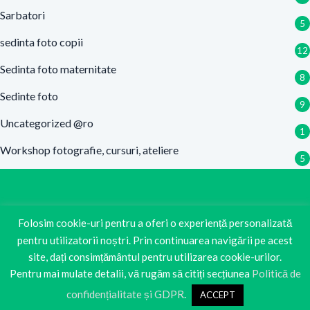
Sarbatori
5
sedinta foto copii
12
Sedinta foto maternitate
8
Sedinte foto
9
Uncategorized @ro
1
Workshop fotografie, cursuri, ateliere
5
Folosim cookie-uri pentru a oferi o experiență personalizată
pentru utilizatorii noștri. Prin continuarea navigării pe acest
Fotografia dureaza o secunda,
site, dați consimțământul pentru utilizarea cookie-urilor.
amintirea o viata!
Pentru mai mulate detalii, vă rugăm să citiți secțiunea
Politică de
confidențialitate și GDPR
.
ACCEPT
Copyright © 2020 FotoDumbrava.ro made by
BeeCreative