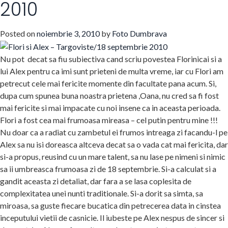
2010
Posted on
noiembrie 3, 2010
by
Foto Dumbrava
Nu pot decat sa fiu subiectiva cand scriu povestea Florinicai si a
lui Alex pentru ca imi sunt prieteni de multa vreme, iar cu Flori am
petrecut cele mai fericite momente din facultate pana acum. Si,
dupa cum spunea buna noastra prietena ,Oana, nu cred sa fi fost
mai fericite si mai impacate cu noi insene ca in aceasta perioada.
Flori a fost cea mai frumoasa mireasa – cel putin pentru mine !!!
Nu doar ca a radiat cu zambetul ei frumos intreaga zi facandu-l pe
Alex sa nu isi doreasca altceva decat sa o vada cat mai fericita, dar
si-a propus, reusind cu un mare talent, sa nu lase pe nimeni si nimic
sa ii umbreasca frumoasa zi de 18 septembrie. Si-a calculat si a
gandit aceasta zi detaliat, dar fara a se lasa coplesita de
complexitatea unei nunti traditionale. Si-a dorit sa simta, sa
miroasa, sa guste fiecare bucatica din petrecerea data in cinstea
inceputului vietii de casnicie. Il iubeste pe Alex nespus de sincer si