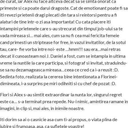
de curat, iar Alex nu face altceva decat sa se simta onorat ca
primeste si ca poate darui dragoste. Cat de emotionant poate fi sa
iti revezi prietenii dragi plecati din tara si reintorsi pentru a fi
alaturi de tine intr-o zi asa importanta! Cu cata placere iti
intampini prietenele care s-au strecurat din timpul job-ului sa te
vada mireasa si… mai ales, cum sa nu fi cea mai fericita femeie
cand primesti un striptease for free, in vazul invitatilor, de la sotul
tau, care- fie vorba intre noi- este …hmm!!! sau era…mai retras
decat il cunoasteam noi J. Daniel a fost, cum se intampla in ultima
vreme la nuntile la care participa, si fotograf si invitat, straduindu-
se sa nu dezamageasca mireasa…ceea ce cred ca i-a reusit :D.
Sedinta foto, realizata la cererea bine intentionata a Florinei-
dimineata, i-a surprins pe miri odihniti si cu chef de pozat :D.
Flori si Alex s-au simtit extraordinar la nunta lor, singurul regret
este ca… s-a terminat prea repede. Nu-i nimic, amintirea ramane in
imagini, in clip si, mai ales, in inimile noastre.
Iti dorim sa ai o casnicie asa cum ti-ai propus, o viata plina de
iubire si frumoasa, asa, ca sufletele voastre!