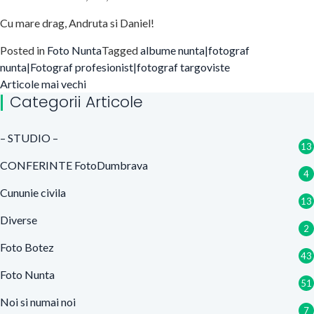
Cu mare drag, Andruta si Daniel!
Posted in
Foto Nunta
Tagged
albume nunta|fotograf
nunta|Fotograf profesionist|fotograf targoviste
Navigare
Articole mai vechi
Categorii Articole
în
articole
– STUDIO –
13
CONFERINTE FotoDumbrava
4
Cununie civila
13
Diverse
2
Foto Botez
43
Foto Nunta
51
Noi si numai noi
7